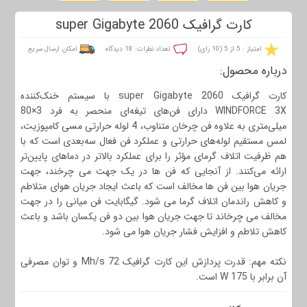
کارت گرافیک 2060 super Gigabyte
امتیاز : 5 از 5 (10 رای)
تعداد نظرات: 18 دیدگاه
امکان ارسال سریع
درباره محصول:
کارت گرافیک 2060 super Gigabyte با سیستم خنک‌کننده
WINDFORCE 3X دارای فن‌های تیغه‌ای منحصر به‌ فرد 3×80
میلی‌متری به علاوه فن چرخان متناوب، 4 لوله حرارتی مسی کامپوزیت،
لمس مستقیم لوله‌های حرارتی و عملکرد فن فعال سه‌بعدی است که با
هم ظرفیت اتلاف گرمای مؤثر را برای عملکرد بالاتر در دماهای پایین‌تر
ارائه می‌کنند. از آنجایی که فن ها در یک جهت می چرخند، جهت
جریان هوا بین فن ها مخالف است که باعث ایجاد جریان هوای متلاطم
و کاهش راندمان اتلاف گرما می شود. گیگابایت فن میانی را در جهت
مخالف می چرخاند تا جهت جریان هوا بین دو فن یکسان باشد و باعث
کاهش تلاطم و افزایش فشار جریان هوا می شود.
نکته مهم: قدرت پردازش این کارت گرافیک Mh/s 72 و توان مصرفی
آن برابر با W 175 است.