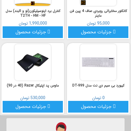
کانکتور مخابراتی روبردی صاف 4 پین فن
کنترل برد اینوسیلیکون(نو و اکبند) مدل
ماینر
T2TH - HM - HF
95,000 تومان
1,990,000 تومان
جزئیات محصول
جزئیات محصول
کیبورد بی سیم دی نت مدل DT-999
ماوس پد اپتیکال Razer (40 در 90)
0 تومان
530,000 تومان
جزئیات محصول
جزئیات محصول