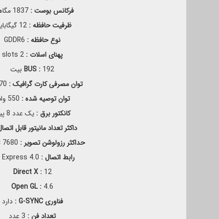
فرکانس بوست :
1837 مگاهرتز
ظرفیت حافظه :
12 گیگابایت
نوع حافظه :
GDDR6
پهنای اسلات :
2 slots
192 بیت
BUS :
توان مصرفی کارت گرافیک :
170 و
توان توصیه شده :
550 وات
کانکتور برق :
یک عدد 8 پین
داکثر تعداد مانیتور قابل اتصال
حداکثر رزولوشن تصویر :
7680 × 4320
رابط اتصال :
PCI Express 4.0
Direct X :
12
Open GL :
4.6
فناوری G-SYNC :
دارد
تعداد فن :
3 عدد