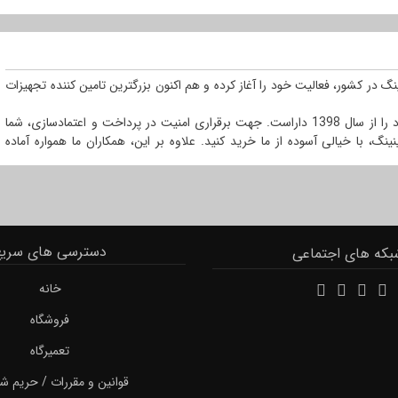
نگ در کشور، فعالیت خود را آغاز کرده و هم اکنون بزرگترین تامین کننده تجهیزات
مجموعه کالاماینینگ افتخار خدمت رسانی به مشتریان وفادار خود را از سال 1398 داراست. جهت برقراری امنیت در پرداخت و اعتمادسازی، شما
نگ، با خیالی آسوده از ما خرید کنید. علاوه بر این، همکاران ما همواره آماده
دسترسی های سریع
بکه های اجتماعی
خانه
فروشگاه
تعمیرگاه
قوانین و مقررات / حریم