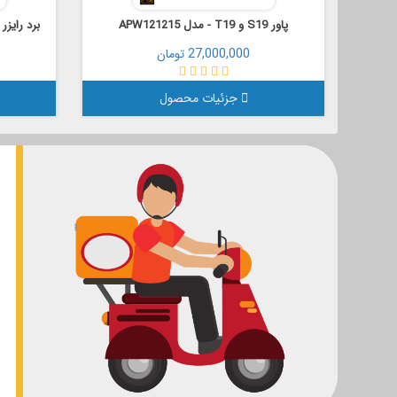
پاور S19 و T19 - مدل APW121215
برد رایزر
27,000,000 تومان
جزئیات محصول