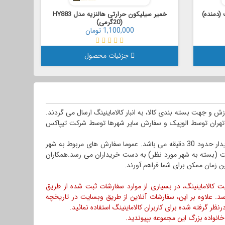
خمیر سیلیکون حرارتی هالنزیه مدل HY883
(20گرمی)
1,100,000 تومان
جزئیات محصول
 و جهت بسته بندی کالا، به انبار کالاماینینگ ارسال می گردند.
تهران توسط الوپیک و سفارش سایر شهرها توسط شرکت تیپاکس
مدت زمان تقریبی از زمان ثبت سفارش کالا از طریق وبسایت، تا ارسال آن به خریدار حدود 30 دقیقه می باشد. عموما سفارش های مربوط به شهر
مان روز ثبت سفارش و سفارش سایر شهرهای ایران بین 24 تا 72 ساعت (بسته به شهر مورد نظر) به دست خریداران می رسد.همکاران
رین زمان ممکن برای شما فراهم آورند.
 کالاماینینگ، در بسیاری از موارد سفارشات ثبت شده از طریق
د. علاوه بر این، سفارشات آنلاین از طریق وبسایت در تاریخچه
نظر گرفته شده برای کاربران کالاماینینگ استفاده نمائید.
 خانواده بزرگ این مجموعه بپیوندید.