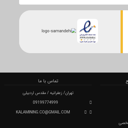
تماس با ما
تهران/ زعفرانیه / مقدس اردبیلی
09199774999
KALAMINING.CO@GMAIL.COM
 شخصی