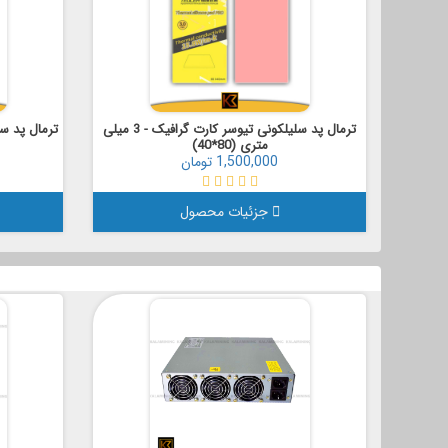
ترمال پد سلیلکونی تیوسر کارت گرافیک - 3 میلی
ترمال پد سل
متری (80*40)
1,500,000 تومان
جزئیات محصول