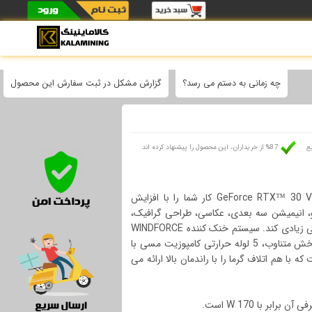
چه زمانی به دستم می رسد؟
گزارش مشکل در ثبت سفارش این محصول
سریع
87% از خریداران، این محصول را پیشنهاد کرده اند
کارت گرافیک 3060 Gigabyte Vision از سری قدرتمند GeForce RTX™ 30 VISION کار شما را با افزایش
، انیمیشن سه بعدی، عکاسی، طراحی گرافیک،
تجسم معماری یا پخش باشید، می تواند در زمان شما صرفه جویی زیادی کند. سیستم خنک کننده WINDFORCE
3X دارای فن های تیغه ای منحصر به فرد 3x80 میلی متری، چرخش متناوب، 5 لوله حرارتی کامپوزیت مسی با
ست که با هم اتلاف گرما را با راندمان بالا ارائه می