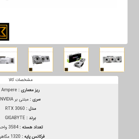
مشخصات کالا
ریز معماری :
Ampere
سری :
مبتنی بر NVIDIA
مدل :
RTX 3060
برند :
GIGABYTE
تعداد هسته :
3‎584 واحد
فرکانس پایه :
1320 مگاهرتز