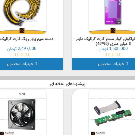
یلکونی کولر مستر کارت گرافیک ماینر -
دسته سیم پاور ریگ کارت گرافیک 3090
3 میلی متری (95*45)
1,500,000 تومان
2,497,000 تومان
جزئیات محصول
جزئیات محصول
پیشنهادهای لحظه ای