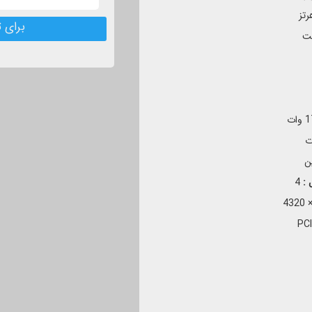
برای ث
ات
 :
4