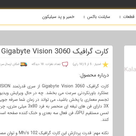
قطعات
سایلنت باکس
خمیر و پد سیلیکون
کارت گرافیک 3060 Gigabyte Vision
امتیاز : 5 از 5 (10 رای)
تعداد نظرات: 18 دیدگاه
امکان ارسال 
درباره محصول:
عملکرد باورنکردنی سرعت می بخشد. چه در حال ویرایش ویدیو
لمس مستقیم GPU، فن فعال سه بعدی و خنک کننده صفحه ا
کنند.
نکته مهم: قدرت پردازش این کارت گرافیک Mh/s 102 و توان مصرفی آن برابر با W 170 است.