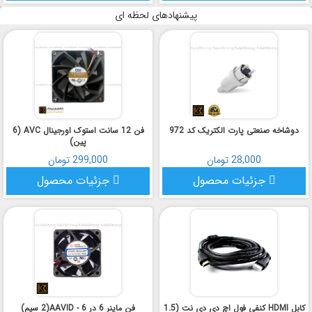
پیشنهادهای لحظه ای
دوشاخه صنعتی پارت الکتریک کد 972
فن 12 سانت استوک اورجینال AVC (6
پین)
28,000 تومان
299,000 تومان
جزئیات محصول
جزئیات محصول
کابل HDMI کنفی فول اچ دی دی نت (1.5
فن ماینر 6 در 6 - AAVID(2 سیم)