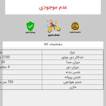
عدم موجودی
مشخصات کالا
نوع
بل
حداکثر دور موتور
2100 دور در دقیقه
میزان صدا
35 دسی بل
میزان دور
4 حالته قابل تنظیم
جنس بدنه
C
جنس پروانه
ن
حجم هوادهی
750 متر مکعب بر ساعت
خازن