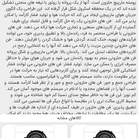
پوسته مارپیچ حلزون است. آنها از یک پروانه یا روتور با تیغه های منحنی تشکیل
شده اند که در یک محفظه اسکرول شکل قرار گرفته اند. این طراحی یک الگوی
جریان هوای مارپیچی ایجاد می کند که حرکت هوا و تولید فشار کارآمد را امکان
پذیر می کند. -فن های حلزونی یک راه حل کارآمد و قابل اعتماد برای طیف
گسترده ای از کاربردهای صنعتی و تجاری حرکت هوا ارائه می دهند. فن های
حلزونی با طراحی منحصر به فرد، راندمان بالا و تطبیق پذیری خود، می توانند
فرآیندهای تهویه، خنک کننده، گردش هوا و خشک کردن را افزایش دهند. -فن
های حلزونی چندین مزیت را ارائه می دهند که آنها را به انتخابی ارجح در
کاربردهای مختلف تبدیل می کند: راندمان بالا: طراحی مارپیچی و شکل پروانه
فن های حلزونی منجر به بهبود راندمان می شود و جریان هوای موثر با حداقل
مصرف انرژی را ممکن می سازد. تولید فشار: فن های حلزونی می توانند فشار
استاتیکی قابل توجهی ایجاد کنند و برای کاربردهایی که نیاز به حرکت هوا در
برابر مقاومت دارند، مانند سیستم های کانالی یا فیلتراسیون، مناسب هستند.
طراحی جمع و جور: فن های حلزونی جمع و جور و از نظر فضا کارآمد هستند و
نصب آنها را در فضاهای محدود یا ادغام در سیستم های موجود آسان می کند.
کم نویز: این فن ها به خاطر سطح صدای نسبتا کم خود شناخته می شوند و
محیط کاری ساکت تری را در مقایسه با انواع دیگر فن ها تضمین می کنند.
تطبیق پذیری: فن های حلزون در طیف گسترده ای از اندازه ها، ظرفیت ها و
پیکربندی ها برای مطابقت با نیازهای مختلف جریان هوا وجود دارند که امکان
کالاهای مشابه
سفارشی سازی بر اساس نیازهای خاص را فراهم می کند.