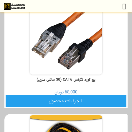
پچ کورد نگزنس CAT6 (30 سانتی متری)
68,000 تومان
جزئیات محصول