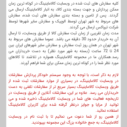
کلیه سفارش های ثبت شده در وبسایت کالاماینینگ در کوتاه ترین زمان
ممکن پردازش و جهت بسته بندی کالا، به انبار کالاماینینگ ارسال می
گردند. پس از تامین و بسته بندی سفارش های ثبت شده، سفارش
های مربوط به شهر تهران توسط الوپیک و سفارش سایر شهرها توسط
شرکت تیپاکس ارسال می گردند.
مدت زمان تقریبی از زمان ثبت سفارش کالا از طریق وبسایت، تا ارسال
آن به خریدار حدود 30 دقیقه می باشد. عموما سفارش های مربوط به
شهر تهران در همان روز ثبت سفارش و سفارش سایر شهرهای ایران بین
24 تا 72 ساعت (بسته به شهر مورد نظر) به دست خریداران می
رسد.همکاران ما در محموعه کالاماینینگ همواره در تلاشند تا کالاهای
مورد نظر شما را در کوتاه ترین زمان ممکن برای شما فراهم آورند.
لازم به ذکر است، با توجه به وجود سیستم خودکار پردازش سفارشات
در وبسایت کالاماینینگ، در بسیاری از موارد سفارشات ثبت شده از
طریق وبسایت کالاماینینگ بسیار سریع تر از سفارشات تلفنی به دست
خریداران می رسد. علاوه بر این، سفارشات آنلاین از طریق وبسایت در
تاریخچه فعالیت های شما در وبسایت کالاماینینگ ذخیره شده و می
توانید از مزایا و جوایز درنظر گرفته شده برای کاربران کالاماینینگ
استفاده نمائید.
از همین رو از شما دعوت می نمائیم تا با ثبت نام در وبسایت
کالاماینینگ، به جمع خانواده بزرگ این مجموعه بپیوندید.