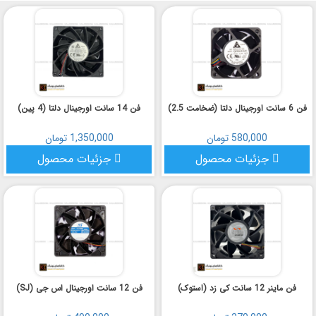
انتخاب شود.
برای انتخاب فن مناسب برای دستگاه ماینینگ خود، به نیازها و مشخصات
دستگاه و همچنین محیط کاری خود توجه کنید.
فن‌های ماینر (Mining Fan) یا فن‌های خنک‌کننده مخصوص دستگاه‌های
ماینینگ (Mining Rig) جزء اجزای مهم در فرآیند استخراج ارزهای دیجیتال مثل
بیتکوین هستند. این فن‌ها باعث خنک‌کنندگی دستگاه‌های ماینینگ می‌شوند تا از
گرما و دمای بالا که در اثر پردازش مداوم داده‌ها به وجود می‌آید، جلوگیری کنند.
فن 6 سانت اورجینال دلتا (ضخامت 2.5)
فن 14 سانت اورجینال دلتا (4 پین)
580,000 تومان
1,350,000 تومان
جزئیات محصول
جزئیات محصول
فن ماینر 12 سانت کی زد (استوک)
فن 12 سانت اورجینال اس جی (SJ)