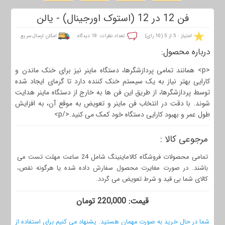
فن 12 در 12 (استوک اورجینال) - یالن
امتیاز : 5 از 5 (10 رای)
تعداد نظرات: 18 دیدگاه
امکان ارسال سریع
درباره محصول:
<p> همانند تمامی پردازشگرها، دستگاه ماینر نیز برای خنک ماندن و
کارایی بهتر نیاز به یک سیستم خنک کننده دارد تا گرمای ایجاد شده
توسط پردازشگرها، از طریق این فن ها به خارج از دستگاه ماینر هدایت
شوند. با دقت در انتخاب فن ماینر و تعویض به موقع آن، به افزایش
طول عمر و بهبود کارایی دستگاه خود کمک می کنید.</p>
مرجوعی کالا :
تمامی محصولات فروشگاه کالاماینینگ شامل 24 ساعت مهلت تست می
باشند. در صورت مغایرت محصول سفارش داده شده یا هرگونه نقص،
کالای شما بی قید و شرط تعویض می گردد.
قيمت: 220,000 تومان
شما در حال خرید به صورت مهمان هستید. پشنهاد می کنیم برای استفاده از