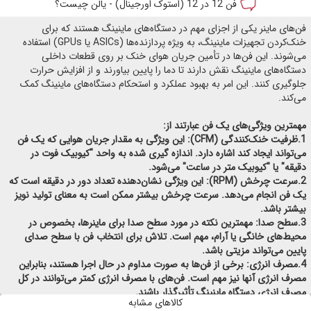
فن 12 در 12 (استوک اورجینال) - یالن چیست؟
فن‌های ماینر یکی از اجزای مهم در دستگاه‌های ماینینگ هستند که برای
خنک‌کردن تجهیزات ماینینگ، به ویژه پردازنده‌ها (ASICs یا GPUs) استفاده
می‌شوند. این فن‌ها در تأمین جریان هوای خنک بر روی قطعات داخلی
دستگاه‌های ماینینگ نقش دارند تا دما را پایین بیاورند و از افزایش حرارت
جلوگیری کنند. این امر به بهبود عملکرد و استحکام دستگاه‌های ماینینگ کمک
می‌کند.
مهمترین ویژگی‌های یک فن عبارتند از:
1.ظرفیت خنک‌کنندگی (CFM): این ویژگی به مقدار جریان هوایی که یک فن
می‌تواند ایجاد کند اشاره دارد. اندازه گیری شده به واحد "کیوبیک فوت در
دقیقه" یا "کیوبیک متر در ساعت" می‌شود.
2.سرعت چرخش (RPM): این ویژگی نشان‌دهنده تعداد دور در دقیقه است که
یک فن انجام می‌دهد. سرعت چرخش بیشتر ممکن است به معنای تولید نویز
بیشتر باشد.
3.سطح صدا: مهمترین نکته در مورد سطح صدا برای ماینرها، بخصوص در
محیط‌های خانگی یا آرام، مهم است. تلاش برای انتخاب فن با سطح صدای
پایین می‌تواند مزیتی باشد.
4.مصرف انرژی: برخی از فن‌ها به صورت مداوم در حال اجرا هستند، بنابراین
مصرف انرژی آنها نیز مهم است. فن‌های با مصرف انرژی کمتر می‌توانند در کل
مصرف انرژی دستگاه ماینینگ تأثیرگذار باشند.
کالاهای مشابه
5.اندازه و شکل: ابعاد فن نیز باید با توجه به اندازه و طراحی دستگاه ماینینگ