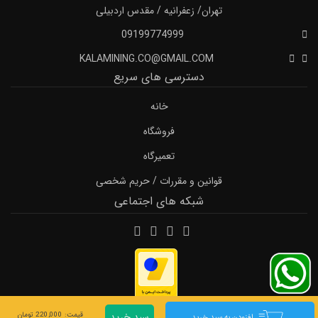
تهران/ زعفرانیه / مقدس اردبیلی
09199774999
KALAMINING.CO@GMAIL.COM
دسترسی های سریع
خانه
فروشگاه
تعمیرگاه
قوانین و مقررات / حریم شخصی
شبکه های اجتماعی
سبد خرید
قيمت: 220,000 تومان
افزودن به سبد خرید