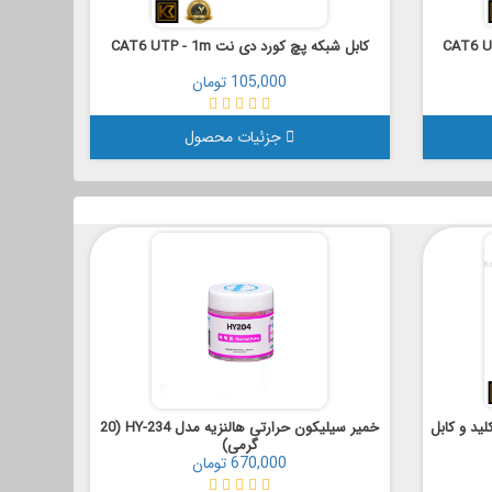
کابل شبکه پچ کورد دی نت CAT6 UTP - 1m
105,000 تومان
جزئیات محصول
ید و کابل
خمیر سیلیکون حرارتی هالنزیه مدل HY-234 (20
گرمی)
670,000 تومان