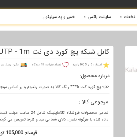
قطعات
سایلنت باکس
خمیر و پد سیلیکون
کابل شبکه پچ کورد دی نت CAT6 UTP - 1m
امتیاز : 5 از 5 (10 رای)
تعداد نظرات: 18 دیدگاه
امکان ارسال 
درباره محصول:
<p> پچ کورد کت 6*** رنگ کالا به صورت رندوم و بر اساس موجودی می باشد ***</p>
مرجوعی کالا :
تمامی محصولات فروشگاه کالام
داده شده یا هرگونه نقص، کالای شما بی قید و شرط تعویض می گردد
قيمت: 105,000 تومان