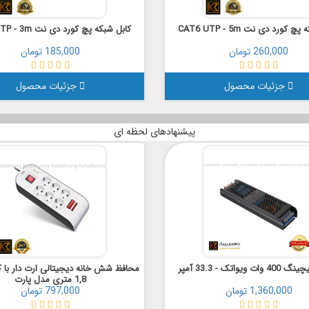
 کورد دی نت CAT6 UTP - 5m
کابل شبکه پچ کورد دی نت CAT6 UTP - 3m
260,000 تومان
185,000 تومان
جزئیات محصول
جزئیات محصول
پیشنهادهای لحظه ای
 ویواتک - 33.3 آمپر
محافظ شش خانه دیجیتالی ارت دار با کل
1,8 متری مدل پارت
1,360,000 تومان
797,000 تومان