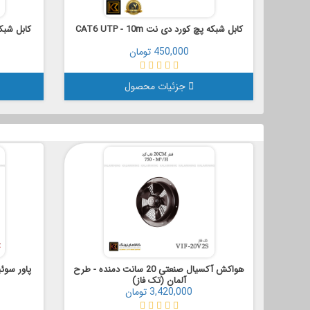
کابل شبکه پچ کورد دی نت CAT6 UTP - 10m
کابل شبکه پچ
450,000 تومان
جزئیات محصول
هواکش آکسیال صنعتی 20 سانت دمنده - طرح
پاور سوئیچینگ 400 وات
آلمان (تک فاز)
3,420,000 تومان