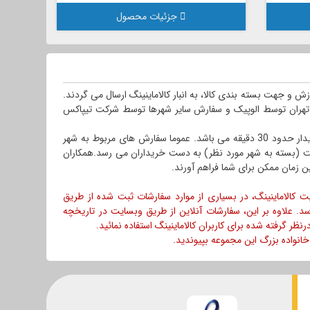
جزئیات محصول
 و جهت بسته بندی کالا، به انبار کالاماینینگ ارسال می گردند.
تهران توسط الوپیک و سفارش سایر شهرها توسط شرکت تیپاکس
مدت زمان تقریبی از زمان ثبت سفارش کالا از طریق وبسایت، تا ارسال آن به خریدار حدود 30 دقیقه می باشد. عموما سفارش های مربوط به شهر
مان روز ثبت سفارش و سفارش سایر شهرهای ایران بین 24 تا 72 ساعت (بسته به شهر مورد نظر) به دست خریداران می رسد.همکاران
رین زمان ممکن برای شما فراهم آورند.
 کالاماینینگ، در بسیاری از موارد سفارشات ثبت شده از طریق
د. علاوه بر این، سفارشات آنلاین از طریق وبسایت در تاریخچه
نظر گرفته شده برای کاربران کالاماینینگ استفاده نمائید.
 خانواده بزرگ این مجموعه بپیوندید.